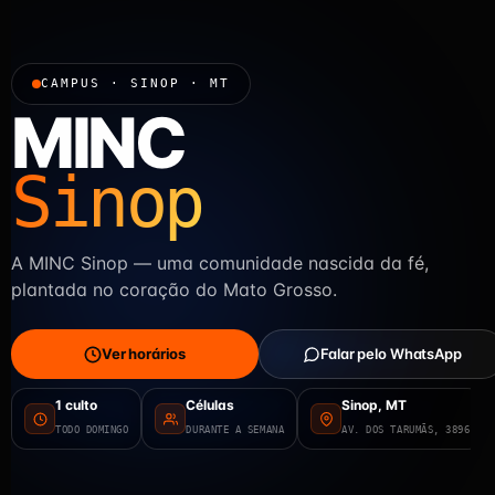
CAMPUS · SINOP · MT
MINC
Sinop
A MINC Sinop — uma comunidade nascida da fé,
plantada no coração do Mato Grosso.
Ver horários
Falar pelo WhatsApp
1 culto
Células
Sinop, MT
TODO DOMINGO
DURANTE A SEMANA
AV. DOS TARUMÃS, 3896