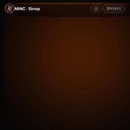
MINC · Sinop
MINCS
🏠 Home
📍 MINC Pampulha
MINHA IGREJA NA CIDADE
PAMPULHA · BH · MG
📍 MINC Lagoa Santa
📍 MINC Rio
LAGOA SANTA · MG
RIO DE JANEIRO · RJ
📍 MINC Juiz de Fora
📍 MINC Ribeirão das
JUIZ DE FORA · MG
Neves
RIBEIRÃO DAS NEVES · MG
📍 MINC Sinop
✦ Conectar
SINOP · MT
FAZER PARTE DA MINC
⊞ Todas as MINCs
VER TODOS OS CAMPI