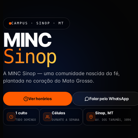
CAMPUS · SINOP · MT
MINC
Sinop
A MINC Sinop — uma comunidade nascida da fé,
plantada no coração do Mato Grosso.
Ver horários
Falar pelo WhatsApp
1 culto
Células
Sinop, MT
TODO DOMINGO
DURANTE A SEMANA
AV. DOS TARUMÃS, 3896